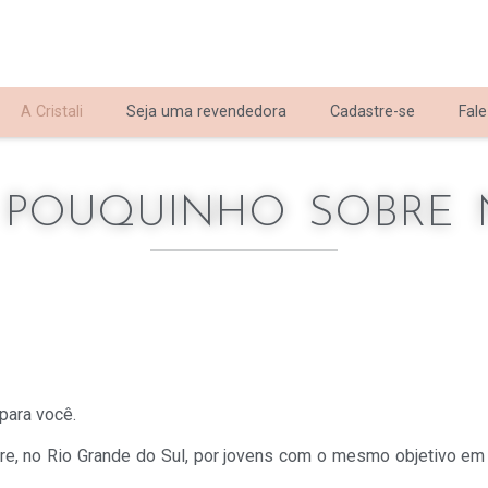
A Cristali
Seja uma revendedora
Cadastre-se
Fal
 POUQUINHO SOBRE 
para você.
gre, no Rio Grande do Sul, por jovens com o mesmo objetivo e